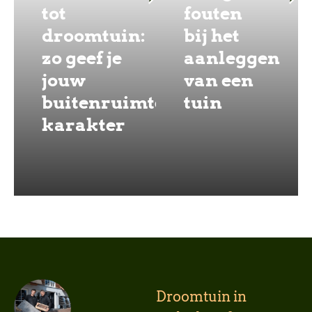
tot
fouten
droomtuin:
bij het
zo geef je
aanleggen
jouw
van een
buitenruimte
tuin
karakter
Droomtuin in