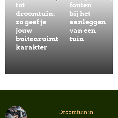
tot
fouten
droomtuin:
bij het
zo geef je
aanleggen
jouw
van een
buitenruimte
tuin
karakter
Droomtuin in