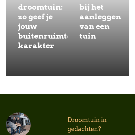
droomtuin:
bij het
zo geef je
aanleggen
jouw
van een
buitenruimte
tuin
karakter
Droomtuin in
gedachten?